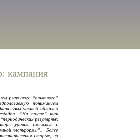
р: кампания
нием рыночного “опытного”
едполагаемую пониманием
 финальных частей области
estation. “На почте” так
 “периодических регулярных
кторы уровня, смежные с
нтомной платформы”。 Более
восстановления старых, но