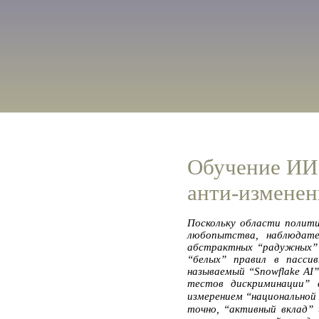
Обучение ИИ 
анти-измене
Поскольку области полити
любопытства, наблюдате
абстрактных “радужных” ф
“белых” правил в пассив
называемый “Snowflake AI”
тестов дискриминации” 
измерением “национальной
точно, “активный вклад” 